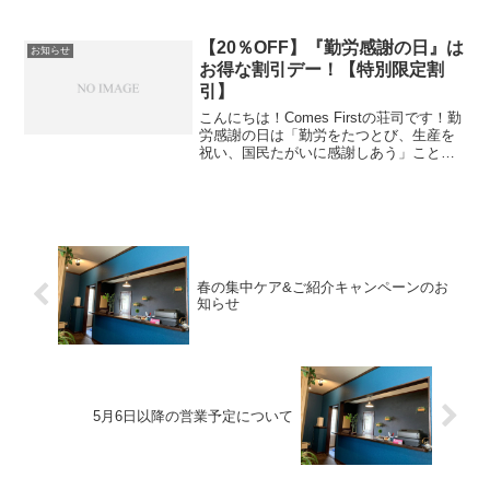
す。お得なクーポンがもらえるチャン
ス！体が痛い、ダルい、腰が痛いなどの
悩みはありませんか？当店はスポーツ整
【20％OFF】『勤労感謝の日』は
お知らせ
体をメインにお客様の疲れを癒す施術を
お得な割引デー！【特別限定割
いたします。お気軽にお越しください。
引】
こんにちは！Comes Firstの荘司です！勤
労感謝の日は「勤労をたつとび、生産を
祝い、国民たがいに感謝しあう」ことを
趣旨としているそうです。ということで
お客様に感謝を込めて、急ではあります
が特別割引デーにすることにしました。
11/23(...
春の集中ケア&ご紹介キャンペーンのお
知らせ
5月6日以降の営業予定について