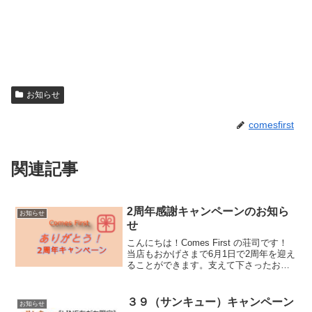
お知らせ
comesfirst
関連記事
2周年感謝キャンペーンのお知ら
お知らせ
せ
こんにちは！Comes First の荘司です！
当店もおかげさまで6月1日で2周年を迎え
ることができます。支えて下さったお客
様に感謝を込めて、キャンペーンを開催
します。施術10分毎に抽選券を1枚プレゼ
ント！抽選で60分無料招待券や割引券、
３９（サンキュー）キャンペーン
お知らせ
癒...