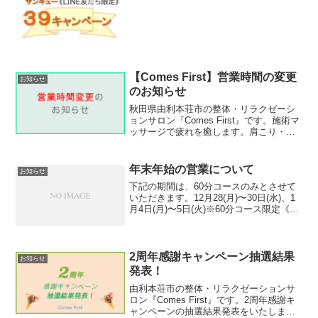
【Comes First】営業時間の変更
お知らせ
のお知らせ
秋田県由利本荘市の整体・リラクゼーシ
ョンサロン『Comes First』です。施術マ
ッサージで疲れを癒します。肩こり・腰
痛・体の痛み、疲れ、だるさの悩みはあ
りませんか？羽後本荘駅から車で約7分、
本荘郵便局から徒歩30秒の場所です。ぜ
年末年始の営業について
お知らせ
ひお気軽にご来店ください。
下記の期間は、60分コースのみとさせて
いただきます。12月28(月)〜30日(水)、1
月4日(月)〜5日(火)※60分コース限定《予
約可能時間》①9:00、②10:30、
③13:00、④14:30、⑤16:00、⑥17:30、
⑦19:00の...
2周年感謝キャンペーン抽選結果
お知らせ
発表！
由利本荘市の整体・リラクゼーションサ
ロン『Comes First』です。2周年感謝キ
ャンペーンの抽選結果発表をいたしま