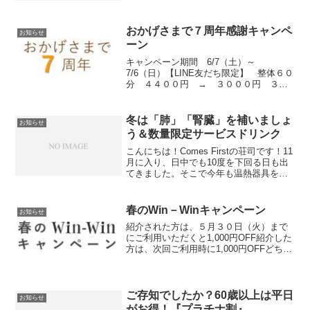
おかげさまで７周年感謝キャンペ
お知らせ
ーン
キャンペーン期間 6/7（土）～
7/6（日）【LINE友だち限定】 整体６０
分 ４４００円 → ３０００円 ３
１％OFF※他の割引との併用不可 事前
予約割引含む事前予約割引は前日１８時
までのご予約が適用（１００円割引）当
冬は「肺」「腎臓」を補いましょ
お知らせ
日予約は３１００円 ...
う＆数量限定サービスドリンク
こんにちは！Comes Firstの荘司です！11
月に入り、日中でも10度を下回る日も出
てきました。そこで今年も温熱器具を使
って、冷えた体を温めながら施術しま
す。気持ちよくて寝てしまうか
も・・・？明日11/7(土)から使用開始しま
春のWin－Winキャンペーン
お知らせ
す。初めて...
紹介された方は、５月３０日（火）まで
にご利用いただくと1,000円OFF紹介した
方は、次回ご利用時に1,000円OFFどちら
もお得なキャンペーンです。是非この機
会にご紹介ください。
ご存知でしたか？60歳以上は平日
お知らせ
がお得！『プラチナ割』