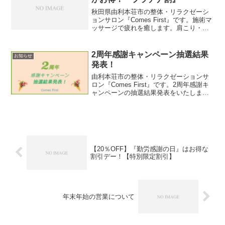
秋田県由利本荘市の整体・リラクゼーシ
ョンサロン『Comes First』です。施術マ
ッサージで疲れを癒します。肩こり・腰
痛・体の痛み、疲れ、だるさの悩みはあ
りませんか？羽後本荘駅から車で約7分、
本荘郵便局から徒歩30秒の場所です。ぜ
2周年感謝キャンペーン抽選結果
お知らせ
ひお気軽にご来店ください。
発表！
由利本荘市の整体・リラクゼーションサ
ロン『Comes First』です。2周年感謝キ
ャンペーンの抽選結果発表をいたしま
す。お得なクーポンがもらえるチャン
ス！体が痛い、ダルい、腰が痛いなどの
悩みはありませんか？当店はスポーツ整
体をメインにお客様の疲れを癒す施術を
いたします。お気軽にお越しください。
【20％OFF】『勤労感謝の日』はお得な
割引デー！【特別限定割引】
年末年始の営業について