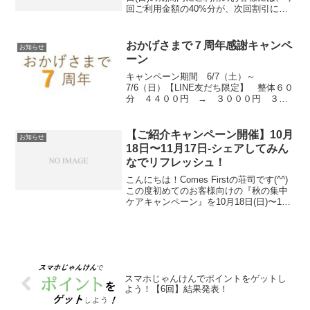
回ご利用金額の40%分が、次回割引にな
るチケットをもれなくプレゼント！かな
りお得なので、寒さでガチガチの体をほ
ぐすのにお役立てください！(お一人様何
おかげさまで７周年感謝キャンペ
お知らせ
度でも可)
ーン
キャンペーン期間 6/7（土）～
7/6（日）【LINE友だち限定】 整体６０
分 ４４００円 → ３０００円 ３
１％OFF※他の割引との併用不可 事前
予約割引含む事前予約割引は前日１８時
までのご予約が適用（１００円割引）当
【ご紹介キャンペーン開催】10月
お知らせ
日予約は３１００円 ...
18日〜11月17日-シェアしてみん
なでリフレッシュ！
こんにちは！Comes Firstの荘司です(^^)
この度初めてのお客様向けの『秋の集中
ケアキャンペーン』を10月18日(日)〜11
月17日(火)に開催します。それに伴い、ご
紹介キャンペーンを合わせて開催いたし
ます。ご紹介1人につき【100...
スマホじゃんけんでポイントをゲットし
よう！【6回】結果発表！