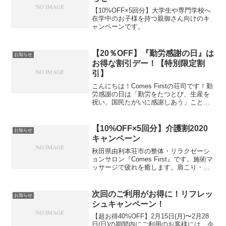
【10%OFF×5回分】大学生や専門学校へ
在学中のお子様を持つ親御さん向けのキ
ャンペーンです。
【20％OFF】『勤労感謝の日』は
お知らせ
お得な割引デー！【特別限定割
引】
こんにちは！Comes Firstの荘司です！勤
労感謝の日は「勤労をたつとび、生産を
祝い、国民たがいに感謝しあう」ことを
趣旨としているそうです。ということで
お客様に感謝を込めて、急ではあります
が特別割引デーにすることにしました。
【10%OFF×5回分】介護割2020
お知らせ
11/23(...
キャンペーン
秋田県由利本荘市の整体・リラクゼーシ
ョンサロン『Comes First』です。施術マ
ッサージで疲れを癒します。肩こり・腰
痛・体の痛み、疲れ、だるさの悩みはあ
りませんか？羽後本荘駅から車で約7分、
本荘郵便局から徒歩30秒の場所です。ぜ
次回のご利用がお得に！リフレッ
お知らせ
ひお気軽にご来店ください。
シュキャンペーン！
【超お得40%OFF】2月15日(月)〜2月28
日(日)の期間内にご利用のお客様には、今