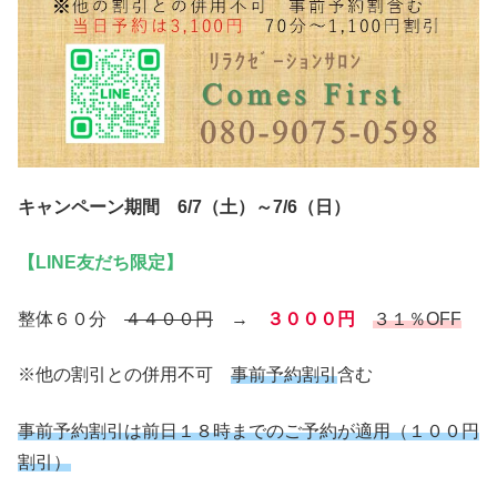
キャンペーン期間 6/7（土）～7/6（日）
【LINE友だち限定】
整体６０分
４４００円
→
３０００円
３１％OFF
※他の割引との併用不可
事前予約割引
含む
事前予約割引は前日１８時までのご予約が適用（１００円
割引）