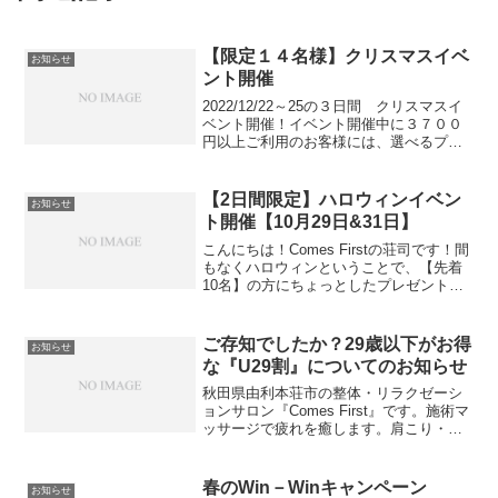
【限定１４名様】クリスマスイベ
お知らせ
ント開催
2022/12/22～25の３日間 クリスマスイ
ベント開催！イベント開催中に３７００
円以上ご利用のお客様には、選べるプレ
ゼントを【限定14名様】に！事前予約優
先となりますので、最終日の予約でも早
めに予約いただければプレゼント対象で
【2日間限定】ハロウィンイベン
お知らせ
す。お一人...
ト開催【10月29日&31日】
こんにちは！Comes Firstの荘司です！間
もなくハロウィンということで、【先着
10名】の方にちょっとしたプレゼントを
ご用意しております。10月29日(木)、
31(土)の2日間限定です。当日はLINE友だ
ち200人登録感謝キャンペーンの...
ご存知でしたか？29歳以下がお得
お知らせ
な『U29割』についてのお知らせ
秋田県由利本荘市の整体・リラクゼーシ
ョンサロン『Comes First』です。施術マ
ッサージで疲れを癒します。肩こり・腰
痛・体の痛み、疲れ、だるさの悩みはあ
りませんか？羽後本荘駅から車で約7分、
本荘郵便局から徒歩30秒の場所です。ぜ
春のWin－Winキャンペーン
お知らせ