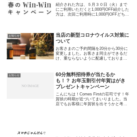
ひお気軽にご来店ください。
紹介された方は、５月３０日（火）まで
にご利用いただくと1,000円OFF紹介した
方は、次回ご利用時に1,000円OFFどちら
もお得なキャンペーンです。是非この機
会にご紹介ください。
当店の新型コロナウイルス対策に
お知らせ
ついて
お客さまのご予約間隔を20分から30分に
変更しました。お客さま同士ができるだ
け、重ならないように配慮しておりま
す。その間に除菌をしております。接
客、施術中はマスクをして行います。施
術前も石鹸で手を洗ってから行います。
60分無料招待券が当たるか
お知らせ
顔の部分は、施術終了後ア...
も！？ お年玉割引付年賀はがき
プレゼントキャンペーン
こんにちは！Comes Firstの荘司です！年
賀状の時期が近づいてまいりました。当
店でもお客様に年賀状を出そうかと考え
ておりましたが、喪中の方もいらっしゃ
るだろうし・・・、いろいろと考えた結
果、今年は以下のキャンペーンをするこ
とにしました...